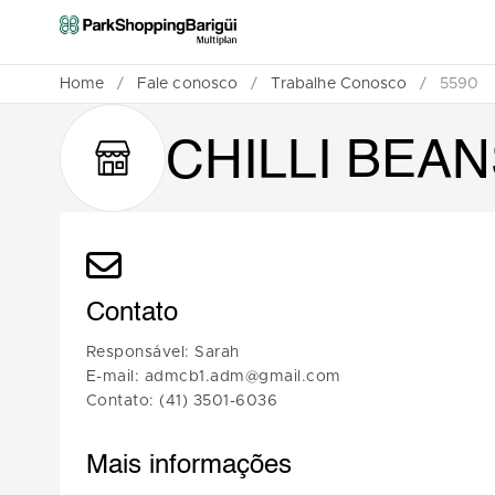
Home
/
Fale conosco
/
Trabalhe Conosco
/
5590
CHILLI BEA
Contato
Responsável: Sarah
E-mail: admcb1.adm@gmail.com
Contato: (41) 3501-6036
Mais informações