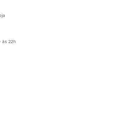
oja
0 às 22h