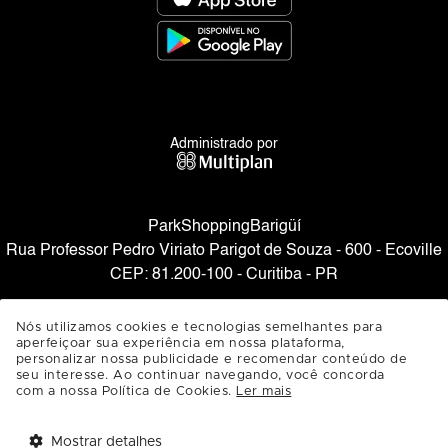
Administrado por
ParkShoppingBarigüí
Rua Professor Pedro Viriato Parigot de Souza - 600 - Ecoville
CEP: 81.200-100 - Curitiba - PR
SAIBA COMO CHEGAR
Nós utilizamos cookies e tecnologias semelhantes para
aperfeiçoar sua experiência em nossa plataforma,
personalizar nossa publicidade e recomendar conteúdo de
seu interesse. Ao continuar navegando, você concorda
com a nossa Política de Cookies.
Ler mais
Mostrar detalhes