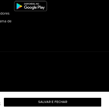
idores
rama de
SALVAR E FECHAR
r