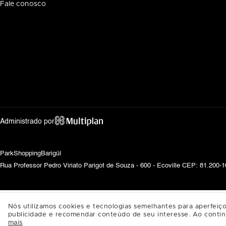
Fale conosco
Administrado por
ParkShoppingBarigüí
Rua Professor Pedro Viriato Parigot de Souza - 600 - Ecoville CEP: 81.200-10
Nós utilizamos cookies e tecnologias semelhantes para aperfeiço
publicidade e recomendar conteúdo de seu interesse. Ao contin
mais