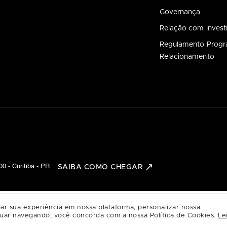
Governança
Relação com invest
Regulamento Prog
Relacionamento
0 - Curitiba - PR
SAIBA COMO CHEGAR
ar sua experiência em nossa plataforma, personalizar nossa
uar navegando, você concorda com a nossa Política de Cookies.
Le