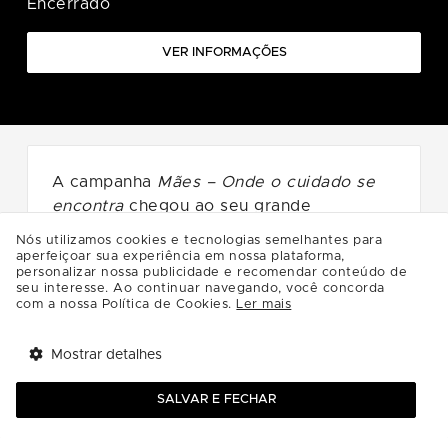
Encerrado
VER INFORMAÇÕES
A campanha
Mães – Onde o cuidado se
encontra
chegou ao seu grande
momento, e já temos um grande
Nós utilizamos cookies e tecnologias semelhantes para
ganhador
do
Lexus NX 350h Dynamic
!
aperfeiçoar sua experiência em nossa plataforma,
personalizar nossa publicidade e recomendar conteúdo de
seu interesse. Ao continuar navegando, você concorda
com a nossa Política de Cookies.
Ler mais
Parabéns para:
Mostrar detalhes
Tem benefícios 
Abrir
esperando por você!
SALVAR E FECHAR
Baixe agora o app Multi
Valdir Falcão de Carvalho Nunes
Série:
6