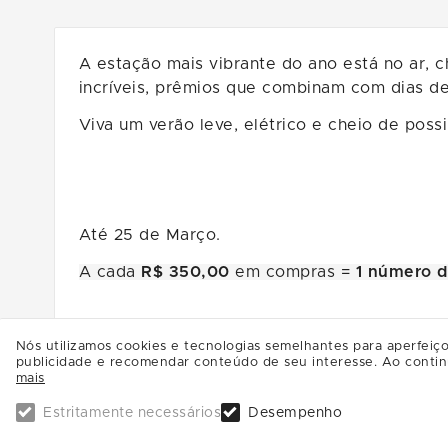
A estação mais vibrante do ano está no ar, c
incríveis, prêmios que combinam com dias de
Viva um verão leve, elétrico e cheio de possi
Até 25 de Março.
A cada
R$ 350,00
em compras =
1 número d
Multi SILVER = x 2 NÚMEROS DA SORTE
Nós utilizamos cookies e tecnologias semelhantes para aperfeiço
publicidade e recomendar conteúdo de seu interesse. Ao contin
mais
Multi GOLD = x 4 NÚMEROS DA SORTE
Estritamente necessários
Desempenho
Multi PLATINUM = x 6 NÚMEROS DA SORTE