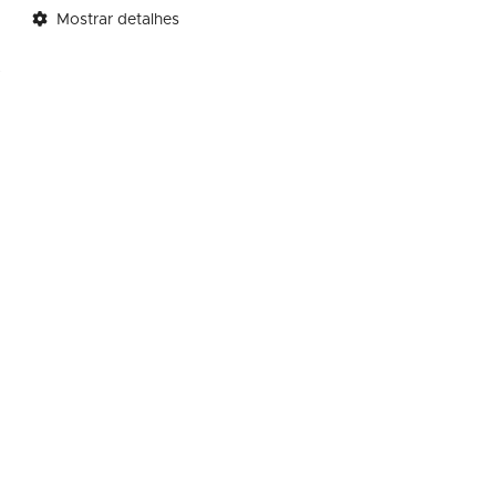
Mostrar detalhes
Serão aceitas apenas
notas fiscais contend
do Shopping.
*Confira
aqui
o regulamento da promoção.