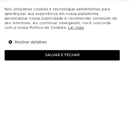
Nós utilizamos cookies e tecnologias semelhantes para
Com a chegada do inverno e das baixas
aperfeiçoar sua experiência em nossa plataforma,
personalizar nossa publicidade e recomendar conteúdo de
temperaturas, o PkB dá início à
seu interesse. Ao continuar navegando, você concorda
Campanha do Agasalho 2026, convidando
com a nossa Política de Cookies.
Ler mais
a comunidade a espalhar solidariedade e
aquecer quem mais precisa.
Mostrar detalhes
Tem benefícios 
Abrir
esperando por você!
SALVAR E FECHAR
Baixe agora o app Multi
Neste ano, a campanha reforça a
importância das doações de roupas em
boas condições, especialmente peças
masculinas, além de cobertas e roupas de
cama, que serão destinadas às
instituições atendidas pela Fundação de
Ação Social de Curitiba (FAS).
As doações podem ser feitas no baú