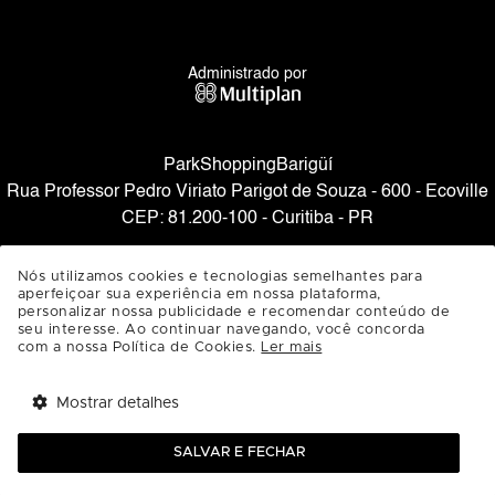
Administrado por
ParkShoppingBarigüí
Rua Professor Pedro Viriato Parigot de Souza - 600 - Ecoville
CEP: 81.200-100 - Curitiba - PR
SAIBA COMO CHEGAR
Nós utilizamos cookies e tecnologias semelhantes para
aperfeiçoar sua experiência em nossa plataforma,
personalizar nossa publicidade e recomendar conteúdo de
seu interesse. Ao continuar navegando, você concorda
com a nossa Política de Cookies.
Ler mais
Mostrar detalhes
Tem benefícios 
Abrir
esperando por você!
SALVAR E FECHAR
Baixe agora o app Multi