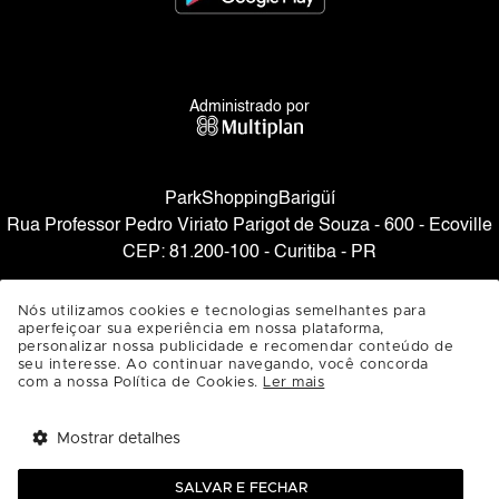
Administrado por
ParkShoppingBarigüí
Rua Professor Pedro Viriato Parigot de Souza - 600 - Ecoville
CEP: 81.200-100 - Curitiba - PR
SAIBA COMO CHEGAR
Nós utilizamos cookies e tecnologias semelhantes para
aperfeiçoar sua experiência em nossa plataforma,
personalizar nossa publicidade e recomendar conteúdo de
seu interesse. Ao continuar navegando, você concorda
com a nossa Política de Cookies.
Ler mais
Mostrar detalhes
Tem benefícios 
Abrir
esperando por você!
SALVAR E FECHAR
Baixe agora o app Multi