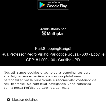
Administrado por
ParkShoppingBarigüí
Rua Professor Pedro Viriato Parigot de Souza - 600 - Ecoville
CEP: 81.200-100 - Curitiba - PR
SAIBA COMO CHEGAR
Nós utilizamos cookies e tecnologias semelhantes para
aperfeiçoar sua experiência em nossa plataforma,
personalizar nossa publicidade e recomendar conteúdo de
seu interesse. Ao continuar navegando, você concorda
com a nossa Política de Cookies.
Ler mais
Mostrar detalhes
Tem benefícios 
Abrir