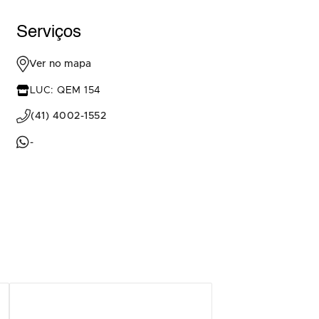
Serviços
Ver no mapa
LUC: QEM 154
(41) 4002-1552
-