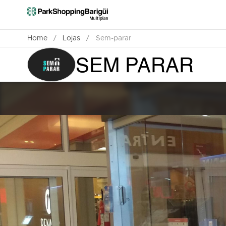
Home
/
Lojas
/
Sem-parar
SEM PARAR