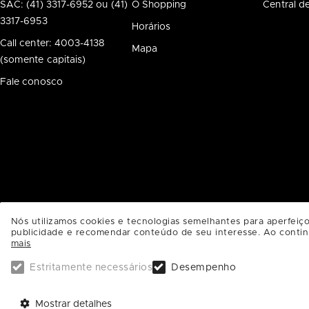
SAC: (41) 3317-6952 ou (41)
O Shopping
Central d
3317-6953
Horários
Call center: 4003-4138
Mapa
(somente capitais)
Fale conosco
Nós utilizamos cookies e tecnologias semelhantes para aperfeiço
publicidade e recomendar conteúdo de seu interesse. Ao contin
Administrado por
mais
Estritamente necessários
Desempenho
ParkShoppingBarigüí
Rua Professor Pedro Viriato Parigot de Souza - 600 - Ecoville CEP: 81.200-10
Mostrar detalhes