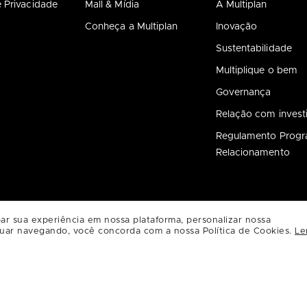
e Privacidade
Mall & Mídia
A Multiplan
Conheça a Multiplan
Inovação
Sustentabilidade
Multiplique o bem
Governança
Relação com invest
Regulamento Prog
Relacionamento
ar sua experiência em nossa plataforma, personalizar nossa
uar navegando, você concorda com a nossa Política de Cookies.
Le
0 - Curitiba - PR
SAIBA COMO CHEGAR