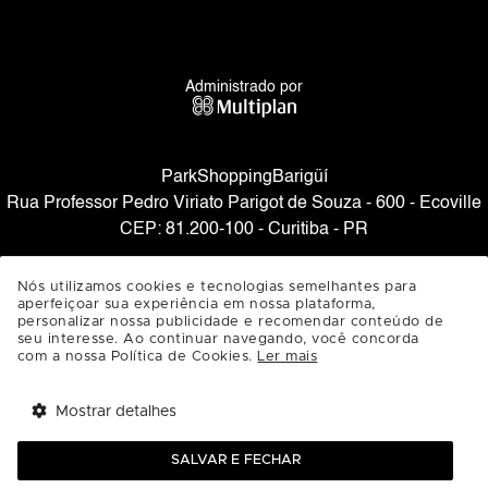
Administrado por
ParkShoppingBarigüí
Rua Professor Pedro Viriato Parigot de Souza - 600 - Ecoville
CEP: 81.200-100 - Curitiba - PR
SAIBA COMO CHEGAR
Nós utilizamos cookies e tecnologias semelhantes para
aperfeiçoar sua experiência em nossa plataforma,
personalizar nossa publicidade e recomendar conteúdo de
seu interesse. Ao continuar navegando, você concorda
com a nossa Política de Cookies.
Ler mais
Mostrar detalhes
Tem benefícios 
Abrir
esperando por você!
SALVAR E FECHAR
Baixe agora o app Multi