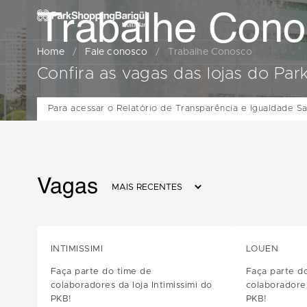
Trabalhe Cono
Home
/
Fale conosco
/
Trabalhe Conosco
Confira as vagas das lojas do Par
Para acessar o Relatório de Transparência e Igualdade Sala
Vagas
MAIS RECENTES
INTIMISSIMI
LOUEN
Faça parte do time de
Faça parte d
colaboradores da loja Intimissimi do
colaboradore
PKB!
PKB!