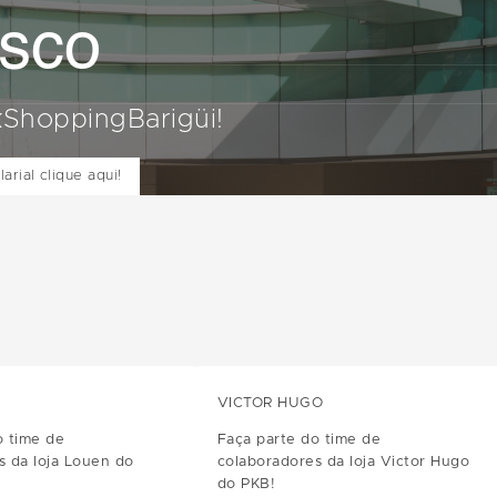
sco
kShoppingBarigüi!
rial clique aqui!
VICTOR HUGO
o time de
Faça parte do time de
s da loja Louen do
colaboradores da loja Victor Hugo
do PKB!