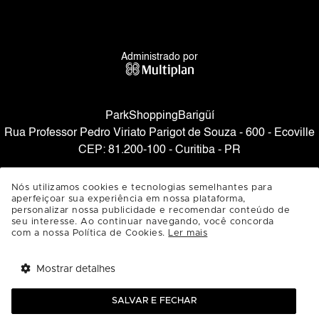
Administrado por
ParkShoppingBarigüí
Rua Professor Pedro Viriato Parigot de Souza - 600 - Ecoville
CEP: 81.200-100 - Curitiba - PR
SAIBA COMO CHEGAR
Nós utilizamos cookies e tecnologias semelhantes para
aperfeiçoar sua experiência em nossa plataforma,
personalizar nossa publicidade e recomendar conteúdo de
seu interesse. Ao continuar navegando, você concorda
com a nossa Política de Cookies.
Ler mais
Mostrar detalhes
Tem benefícios 
Abrir
esperando por você!
SALVAR E FECHAR
Baixe agora o app Multi