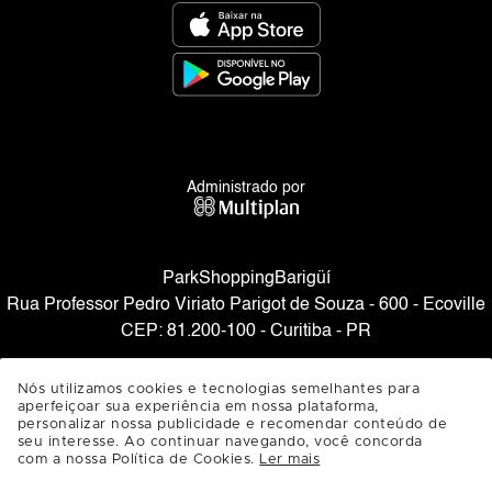
Administrado por
ParkShoppingBarigüí
Rua Professor Pedro Viriato Parigot de Souza - 600 - Ecoville
CEP: 81.200-100 - Curitiba - PR
SAIBA COMO CHEGAR
Nós utilizamos cookies e tecnologias semelhantes para
aperfeiçoar sua experiência em nossa plataforma,
personalizar nossa publicidade e recomendar conteúdo de
seu interesse. Ao continuar navegando, você concorda
com a nossa Política de Cookies.
Ler mais