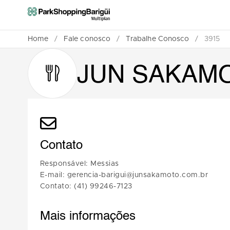
Home
/
Fale conosco
/
Trabalhe Conosco
/
3915
JUN SAKAM
Contato
Responsável: Messias
E-mail: gerencia-barigui@junsakamoto.com.br
Contato: (41) 99246-7123
Mais informações