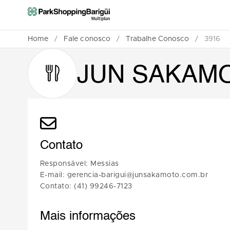
Home
/
Fale conosco
/
Trabalhe Conosco
/
3916
JUN SAKAM
Contato
Responsável: Messias
E-mail: gerencia-barigui@junsakamoto.com.br
Contato: (41) 99246-7123
Mais informações