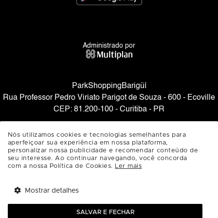
Administrado por
ParkShoppingBarigüí
Rua Professor Pedro Viriato Parigot de Souza - 600 - Ecoville
CEP: 81.200-100 - Curitiba - PR
SAIBA COMO CHEGAR
Nós utilizamos cookies e tecnologias semelhantes para
aperfeiçoar sua experiência em nossa plataforma,
personalizar nossa publicidade e recomendar conteúdo de
seu interesse. Ao continuar navegando, você concorda
com a nossa Política de Cookies.
Ler mais
Mostrar detalhes
Tem benefícios 
Abrir
esperando por você!
SALVAR E FECHAR
Baixe agora o app Multi